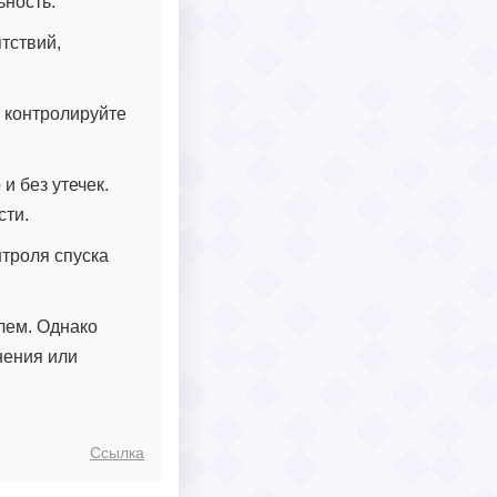
ьность.
ятствий,
и контролируйте
и без утечек.
сти.
нтроля спуска
лем. Однако
нения или
Ссылка