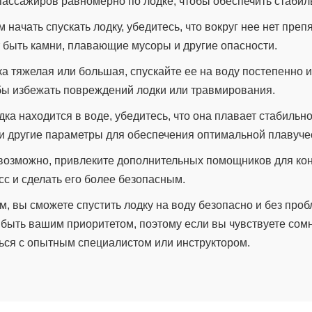
пассажиров равномерно по лодке, чтобы обеспечить стабил
м начать спускать лодку, убедитесь, что вокруг нее нет преп
т быть камни, плавающие мусоры и другие опасности.
ка тяжелая или большая, спускайте ее на воду постепенно 
обы избежать повреждений лодки или травмирования.
одка находится в воде, убедитесь, что она плавает стабильно 
и другие параметры для обеспечения оптимальной плавуче
о возможно, привлеките дополнительных помощников для ко
сс и сделать его более безопасным.
, вы сможете спустить лодку на воду безопасно и без проб
 быть вашим приоритетом, поэтому если вы чувствуете сом
ься с опытным специалистом или инструктором.