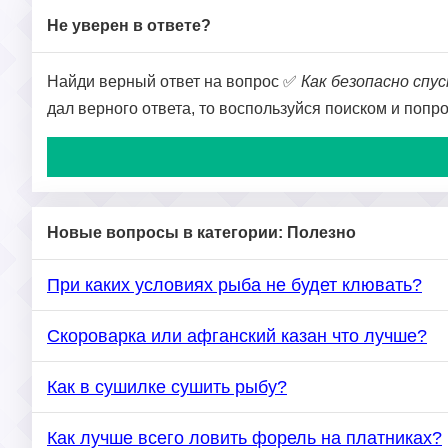
Не уверен в ответе?
Найди верный ответ на вопрос ✅
Как безопасно спу
дал верного ответа, то воспользуйся поиском и попр
Новые вопросы в категории: Полезно
При каких условиях рыба не будет клювать?
Скороварка или афганский казан что лучше?
Как в сушилке сушить рыбу?
Как лучше всего ловить форель на платниках?