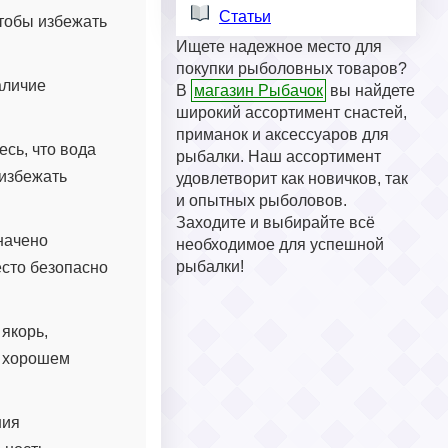
Статьи
чтобы избежать
Ищете надежное место для
покупки рыболовных товаров?
аличие
В
магазин Рыбачок
вы найдете
широкий ассортимент снастей,
приманок и аксессуаров для
есь, что вода
рыбалки. Наш ассортимент
 избежать
удовлетворит как новичков, так
и опытных рыболовов.
Заходите и выбирайте всё
начено
необходимое для успешной
рыбалки!
есто безопасно
 якорь,
в хорошем
ния