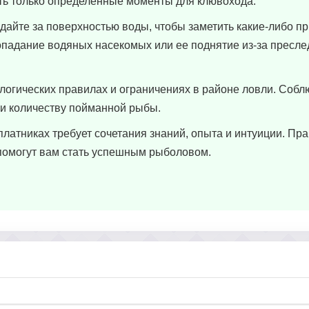
ть только определенные моменты для клювохода.
дайте за поверхностью воды, чтобы заметить какие-либо п
попадание водяных насекомых или ее поднятие из-за пресл
ологических правилах и ограничениях в районе ловли. Соб
и количеству пойманной рыбы.
латниках требует сочетания знаний, опыта и интуиции. Пра
помогут вам стать успешным рыболовом.