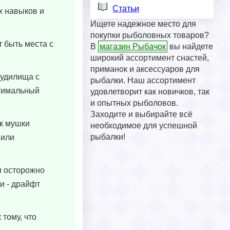
Статьи
х навыков и
Ищете надежное место для
покупки рыболовных товаров?
т быть места с
В
магазин Рыбачок
вы найдете
широкий ассортимент снастей,
приманок и аксессуаров для
 удилища с
рыбалки. Наш ассортимент
тимальный
удовлетворит как новичков, так
и опытных рыболовов.
Заходите и выбирайте всё
ак мушки
необходимое для успешной
рыбалки!
 или
 и осторожно
и - драйфт
 тому, что