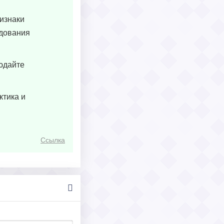
ризнаки
едования
людайте
ктика и
Ссылка