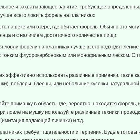
тельное и захватывающее занятие, требующее определенны
 лучше всего ловить форель на платниках:
сто на реке или озере, где обитает форель. Обычно это могу
лнца и с наличием достаточного количества пищи.
ля ловли форели на платниках лучше всего подходят легкие
 с тонким флуорокарбоновым или монофильным леском. Оп
ках эффективно использовать различные приманки, такие к
ки), воблеры, блесны, или небольшие кусочки натуральной
йте приманку в область, где, вероятно, находится форель,
При ловле на мушку используйте различные техники проводк
(имитация падающей личинки) и т.д.
латниках требует тщательности и терпения. Будьте готовы к