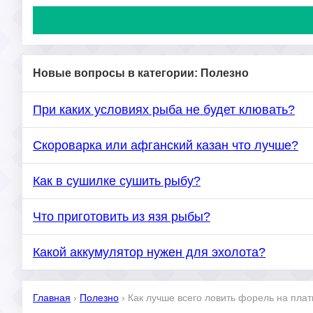
Новые вопросы в категории: Полезно
При каких условиях рыба не будет клювать?
Скороварка или афганский казан что лучше?
Как в сушилке сушить рыбу?
Что приготовить из язя рыбы?
Какой аккумулятор нужен для эхолота?
Главная
›
Полезно
›
Как лучше всего ловить форель на пла