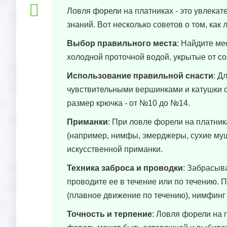
Ловля форели на платниках - это увлека
знаний. Вот несколько советов о том, как
Выбор правильного места
: Найдите ме
холодной проточной водой, укрытые от со
Использование правильной снасти
: Д
чувствительными вершинками и катушки
размер крючка - от №10 до №14.
Приманки
: При ловле форели на платни
(например, нимфы, эмерджеры, сухие муш
искусственной приманки.
Техника заброса и проводки
: Забрасыва
проводите ее в течение или по течению. 
(плавное движение по течению), нимфинг 
Точность и терпение
: Ловля форели на п