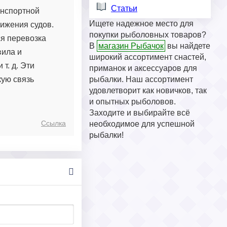
Статьи
анспортной
Ищете надежное место для
ижения судов.
покупки рыболовных товаров?
ся перевозка
В
магазин Рыбачок
вы найдете
вила и
широкий ассортимент снастей,
т. д. Эти
приманок и аксессуаров для
кую связь
рыбалки. Наш ассортимент
удовлетворит как новичков, так
и опытных рыболовов.
Заходите и выбирайте всё
Ссылка
необходимое для успешной
рыбалки!