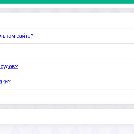
альном сайте?
 судов?
дки?