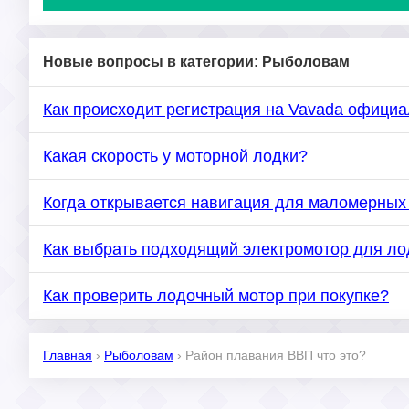
Новые вопросы в категории: Рыболовам
Как происходит регистрация на Vavada офици
Какая скорость у моторной лодки?
Когда открывается навигация для маломерных
Как выбрать подходящий электромотор для ло
Как проверить лодочный мотор при покупке?
Главная
›
Рыболовам
›
Район плавания ВВП что это?