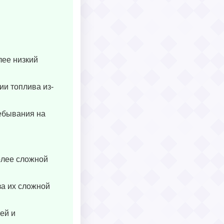
ее низкий
и топлива из-
ребывания на
олее сложной
за их сложной
ей и