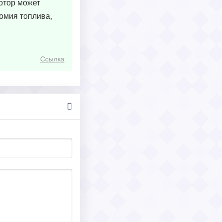
отор может
омия топлива,
Ссылка