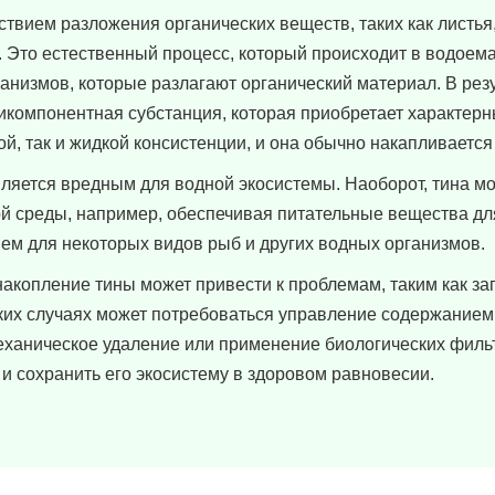
ствием разложения органических веществ, таких как листья,
. Это естественный процесс, который происходит в водоем
анизмов, которые разлагают органический материал. В резу
тикомпонентная субстанция, которая приобретает характер
ой, так и жидкой консистенции, и она обычно накапливается
вляется вредным для водной экосистемы. Наоборот, тина мо
й среды, например, обеспечивая питательные вещества дл
ием для некоторых видов рыб и других водных организмов.
накопление тины может привести к проблемам, таким как з
ких случаях может потребоваться управление содержанием 
еханическое удаление или применение биологических филь
и сохранить его экосистему в здоровом равновесии.