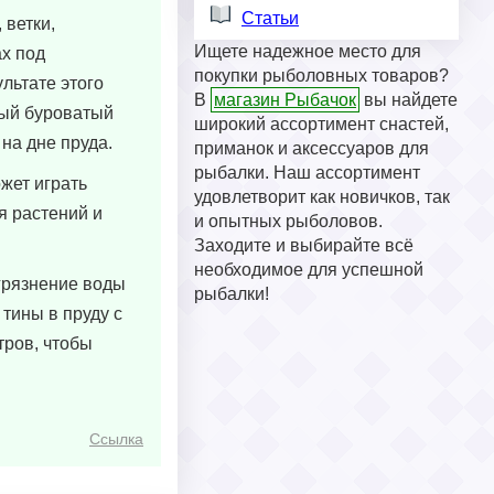
Статьи
 ветки,
Ищете надежное место для
ах под
покупки рыболовных товаров?
льтате этого
В
магазин Рыбачок
вы найдете
ный буроватый
широкий ассортимент снастей,
 на дне пруда.
приманок и аксессуаров для
рыбалки. Наш ассортимент
жет играть
удовлетворит как новичков, так
я растений и
и опытных рыболовов.
Заходите и выбирайте всё
необходимое для успешной
агрязнение воды
рыбалки!
тины в пруду с
тров, чтобы
Ссылка