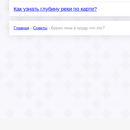
Как узнать глубину реки по карте?
Главная
›
Советы
›
Бурая тина в пруду что это?